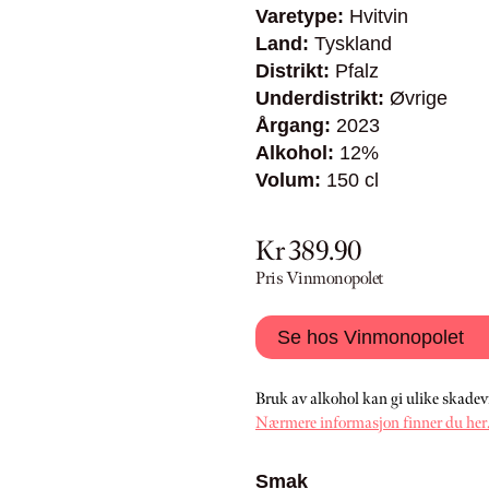
Varetype:
Hvitvin
Land:
Tyskland
Distrikt:
Pfalz
Underdistrikt:
Øvrige
Årgang:
2023
Alkohol:
12%
Volum:
150 cl
Kr 389.90
Pris Vinmonopolet
Se hos Vinmonopolet
Bruk av alkohol kan gi ulike skadev
Nærmere informasjon finner du her
Smak