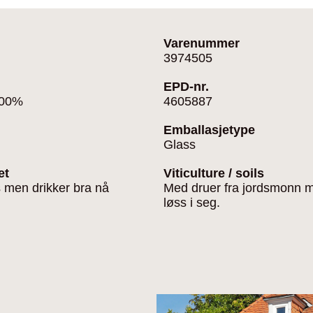
Varenummer
3974505
EPD-nr.
100%
4605887
Emballasjetype
Glass
et
Viticulture / soils
s men drikker bra nå
Med druer fra jordsmonn m
løss i seg.