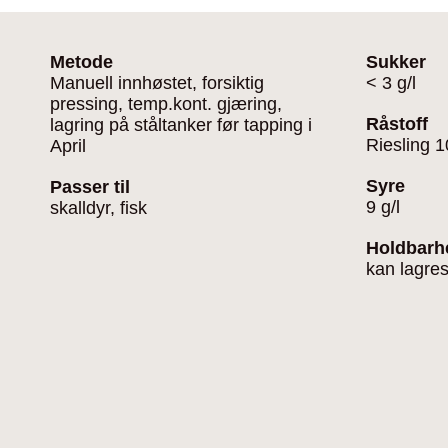
Metode
Sukker
Manuell innhøstet, forsiktig
< 3 g/l
pressing, temp.kont. gjæring,
Råstoff
lagring på ståltanker før tapping i
Riesling 
April
Syre
Passer til
9 g/l
skalldyr, fisk
Holdbarh
kan lagre