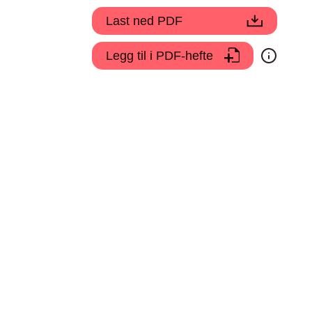
Last ned PDF
Legg til i PDF-hefte