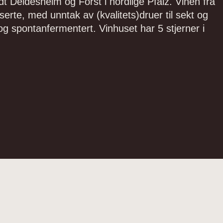
 Deidesheim og Forst i nordlige Pfalz. Vinen fra
serte, med unntak av (kvalitets)druer til sekt og
te og spontanfermentert. Vinhuset har 5 stjerner i