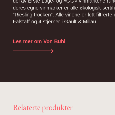
del av Erste Lage- og «GG» vinmarkene rundt
deres egne vinmarker er alle økologisk sertifi
"Riesling trocken". Alle vinene er lett filtrer
Falstaff og 4 stjerner i Gault & Millau.
Les mer om Von Buhl
Relaterte produkter