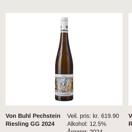
Von Buhl Pechstein
Veil. pris: kr.
619.90
V
Riesling GG 2024
Alkohol:
12.5%
R
Årgang:
2024