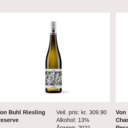
on Buhl Riesling
Veil. pris: kr.
309.90
Von
eserve
Alkohol:
13%
Cha
Årgang:
2021
Res