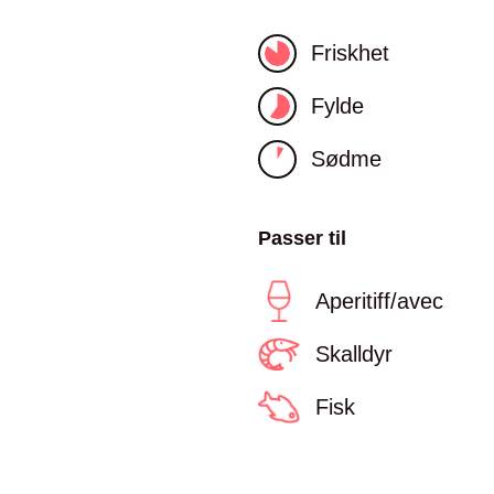
Friskhet
Fylde
Sødme
Passer til
Aperitiff/avec
Skalldyr
Fisk