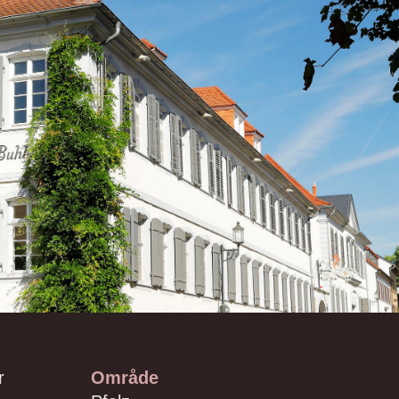
r
Område