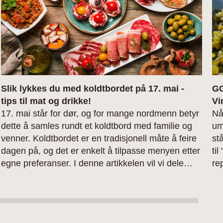
Slik lykkes du med koldtbordet på 17. mai -
GG
tips til mat og drikke!
Vi
17. mai står for dør, og for mange nordmenn betyr
Nå
dette å samles rundt et koldtbord med familie og
um
venner. Koldtbordet er en tradisjonell måte å feire
st
dagen på, og det er enkelt å tilpasse menyen etter
til
egne preferanser. I denne artikkelen vil vi dele
re
våre tips til hva som kan serveres på et typisk
de
norsk koldtbord, og hvilke drikkevarer som passer
vi
best til maten. Enten du planlegger å servere
ek
alkohol eller ikke-alkoholholdige alternativer,