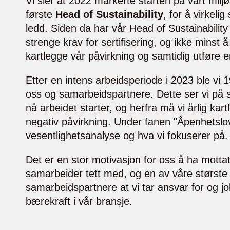
Vi sier at 2022 markerte starten på vårt milj
første
Head of Sustainability
, for å virkeli
ledd. Siden da har vår Head of Sustainabilit
strenge krav for sertifisering, og ikke minst
kartlegge vår påvirkning og samtidig utføre 
Etter en intens arbeidsperiode i 2023 ble vi 19
oss og samarbeidspartnere. Dette ser vi på s
nå arbeidet starter, og herfra må vi årlig kar
negativ påvirkning. Under fanen "Åpenhetsl
vesentlighetsanalyse og hva vi fokuserer på
Det er en stor motivasjon for oss å ha mottatt
samarbeider tett med, og en av våre største 
samarbeidspartnere at vi tar ansvar for og 
bærekraft i vår bransje.