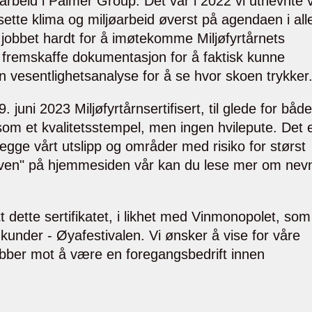
øarbeid i Palmer Group. Det var i 2022 vi utnevnte 
g sette klima og miljøarbeid øverst på agendaen i all
y jobbet hardt for å imøtekomme Miljøfyrtårnets
 å fremskaffe dokumentasjon for å faktisk kunne
en vesentlighetsanalyse for å se hvor skoen trykker
. juni 2023 Miljøfyrtårnsertifisert, til glede for både
om et kvalitetsstempel, men ingen hvilepute. Det 
tlegge vårt utslipp og områder med risiko for størst
oven" på hjemmesiden vår kan du lese mer om nev
.
 dette sertifikatet, i likhet med Vinmonopolet, som
kunder - Øyafestivalen. Vi ønsker å vise for våre
jobber mot å være en foregangsbedrift innen