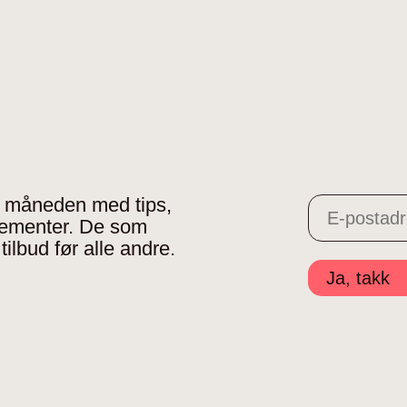
 i måneden med tips,
gementer. De som
tilbud før alle andre.
Ja, takk