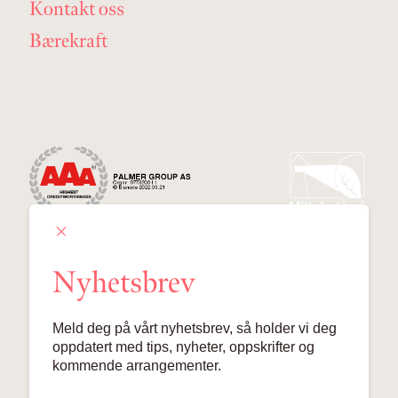
Kontakt oss
Bærekraft
Nyhetsbrev
Palmer Group AS
Meld deg på vårt nyhetsbrev, så holder vi deg
Lille Grensen 7, 0159 Oslo
oppdatert med tips, nyheter, oppskrifter og
kommende arrangementer.