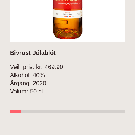
Bivrost Jólablót
B
Veil. pris: kr.
469.90
V
Alkohol:
40%
A
Årgang:
2020
V
Volum:
50 cl