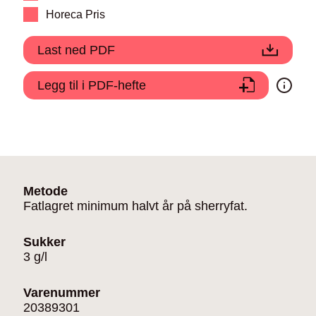
Horeca Pris
Last ned PDF
Legg til i PDF-hefte
Metode
Fatlagret minimum halvt år på sherryfat.
Sukker
3 g/l
Varenummer
20389301