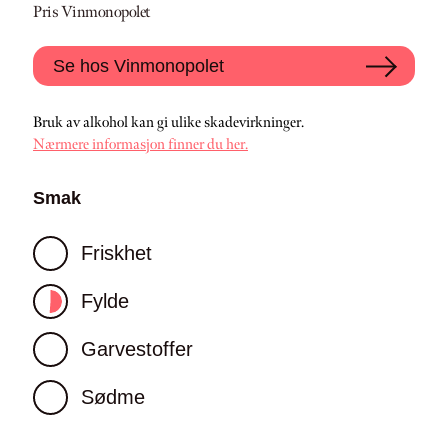
Pris Vinmonopolet
Se hos Vinmonopolet
Bruk av alkohol kan gi ulike skadevirkninger.
Nærmere informasjon finner du her.
Smak
Friskhet
Fylde
Garvestoffer
Sødme