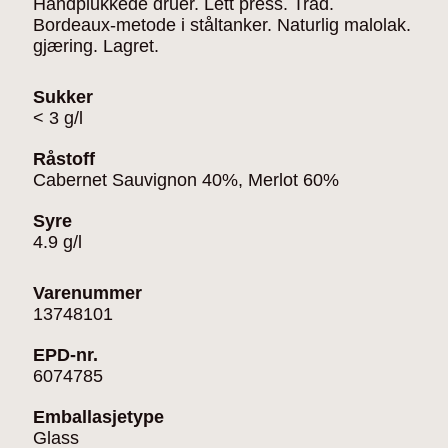
Håndplukkede druer. Lett press. Trad.
Bordeaux-metode i ståltanker. Naturlig malolak.
gjæring. Lagret.
Sukker
< 3 g/l
Råstoff
Cabernet Sauvignon 40%, Merlot 60%
Syre
4.9 g/l
Varenummer
13748101
EPD-nr.
6074785
Emballasjetype
Glass