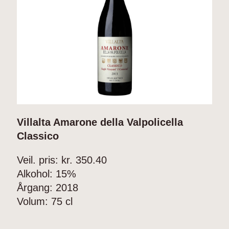
Villalta Amarone della Valpolicella
D
Classico
D
L
Veil. pris: kr.
350.40
Alkohol:
15%
V
Årgang:
2018
A
Volum:
75 cl
Å
V