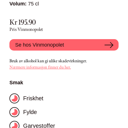
Volum:
75 cl
Kr 195.90
Pris Vinmonopolet
Se hos Vinmonopolet
Bruk av alkohol kan gi ulike skadevirkninger.
Nærmere informasjon finner du her.
Smak
Friskhet
Fylde
Garvestoffer