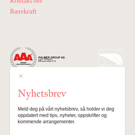
Kontakt oss
Bærekraft
Nyhetsbrev
Palmer Group AS
Meld deg på vårt nyhetsbrev, så holder vi deg
Lille Grensen 7, 0159 Oslo
oppdatert med tips, nyheter, oppskrifter og
kommende arrangementer.