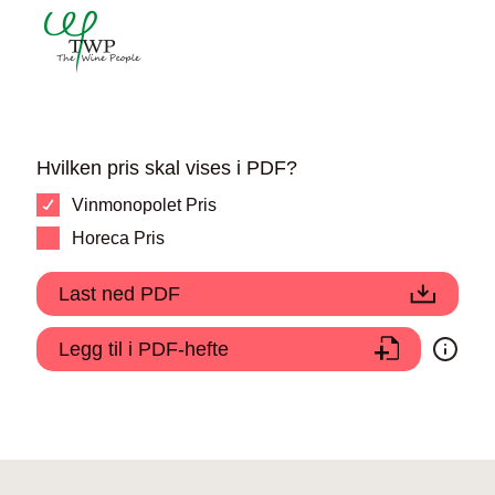
Hvilken pris skal vises i PDF?
Vinmonopolet Pris
Horeca Pris
Last ned PDF
Legg til i PDF-hefte