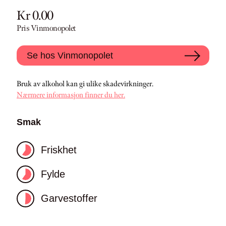
Kr 0.00
Pris Vinmonopolet
Se hos Vinmonopolet
Bruk av alkohol kan gi ulike skadevirkninger.
Nærmere informasjon finner du her.
Smak
Friskhet
Fylde
Garvestoffer