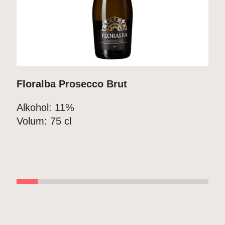
Floralba Prosecco Brut
B
Alkohol:
11%
V
Volum:
75 cl
A
V