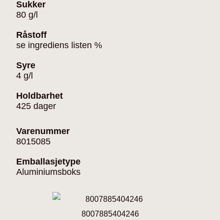
Sukker
80 g/l
Råstoff
se ingrediens listen %
Syre
4 g/l
Holdbarhet
425 dager
Varenummer
8015085
Emballasjetype
Aluminiumsboks
8007885404246