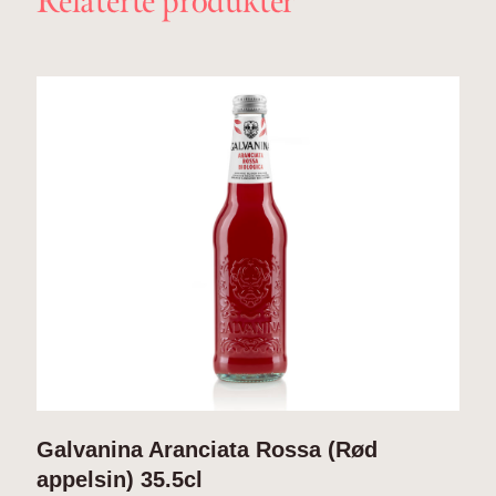
Relaterte produkter
Galvanina Aranciata Rossa (Rød
G
appelsin) 35.5cl