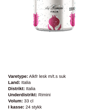
Varetype:
Alkfr lesk m/t.s suk
Land:
Italia
Distrikt:
Italia
Underdistrikt:
Rimini
Volum:
33 cl
I kasse:
24 stykk