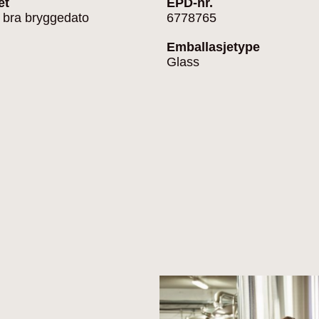
et
EPD-nr.
 bra bryggedato
6778765
Emballasjetype
Glass