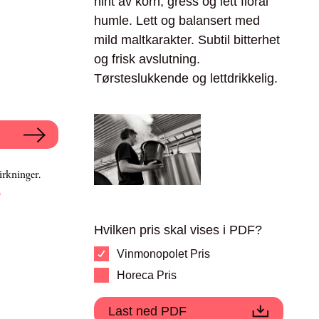
hint av korn, gress og lett floral
humle. Lett og balansert med
mild maltkarakter. Subtil bitterhet
og frisk avslutning.
Tørsteslukkende og lettdrikkelig.
irkninger.
.
Hvilken pris skal vises i PDF?
Vinmonopolet Pris
Horeca Pris
Last ned PDF