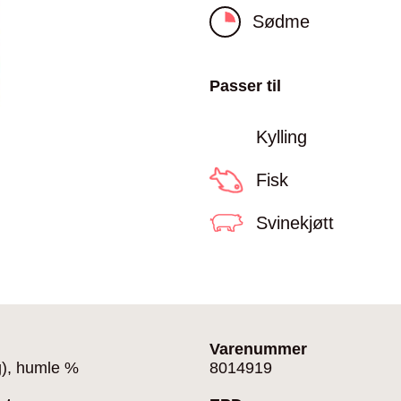
Sødme
Passer til
Kylling
Fisk
Svinekjøtt
Varenummer
g), humle %
8014919