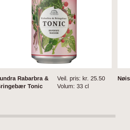
undra Rabarbra &
Veil. pris: kr.
25.50
Nøi
ringebær Tonic
Volum:
33 cl