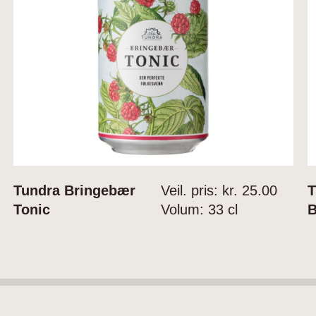
Tundra Bringebær
Veil. pris: kr.
25.00
T
Tonic
Volum:
33 cl
B