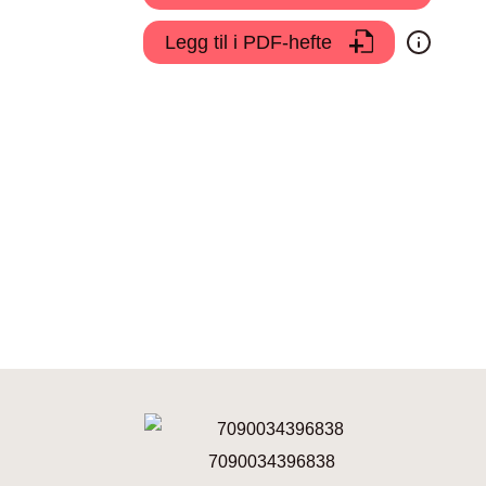
Legg til i PDF-hefte
7090034396838