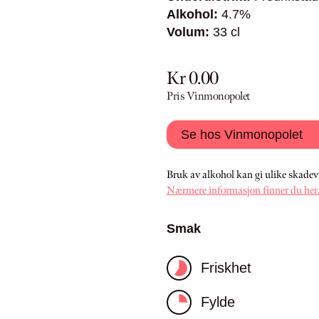
Alkohol:
4.7%
Volum:
33 cl
Kr 0.00
Pris Vinmonopolet
Se hos Vinmonopolet
Bruk av alkohol kan gi ulike skadev
Nærmere informasjon finner du her
Smak
Friskhet
Fylde