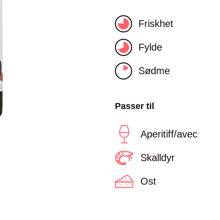
Friskhet
Fylde
Sødme
Passer til
Aperitiff/avec
Skalldyr
Ost