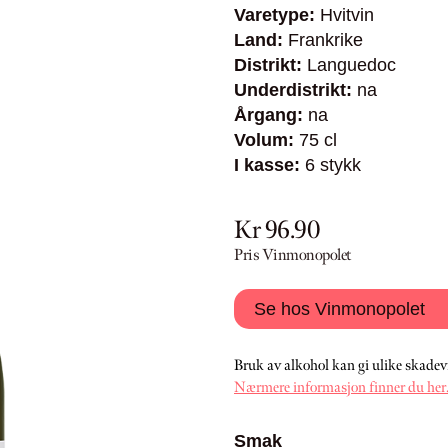
Varetype:
Hvitvin
Land:
Frankrike
Distrikt:
Languedoc
Underdistrikt:
na
Årgang:
na
Volum:
75 cl
I kasse:
6 stykk
Kr 96.90
Pris Vinmonopolet
Se hos Vinmonopolet
Bruk av alkohol kan gi ulike skadev
Nærmere informasjon finner du her
Smak