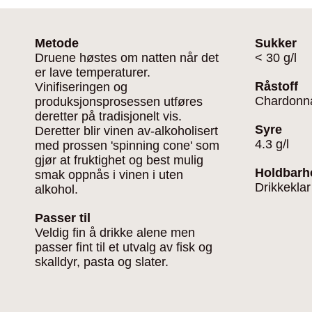
Metode
Sukker
Druene høstes om natten når det
< 30 g/l
er lave temperaturer.
Råstoff
Vinifiseringen og
Chardonn
produksjonsprosessen utføres
deretter på tradisjonelt vis.
Syre
Deretter blir vinen av-alkoholisert
4.3 g/l
med prossen 'spinning cone' som
gjør at fruktighet og best mulig
Holdbarh
smak oppnås i vinen i uten
Drikkeklar
alkohol.
Passer til
Veldig fin å drikke alene men
passer fint til et utvalg av fisk og
skalldyr, pasta og slater.