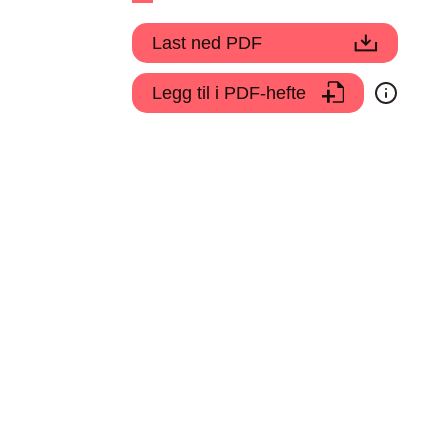
Last ned PDF
Legg til i PDF-hefte