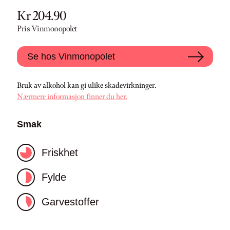
Kr 204.90
Pris Vinmonopolet
Se hos Vinmonopolet
Bruk av alkohol kan gi ulike skadevirkninger.
Nærmere informasjon finner du her.
Smak
Friskhet
Fylde
Garvestoffer