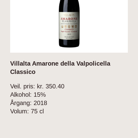
Villalta Amarone della Valpolicella
D
Classico
D
L
Veil. pris: kr.
350.40
Alkohol:
15%
V
Årgang:
2018
A
Volum:
75 cl
Å
V