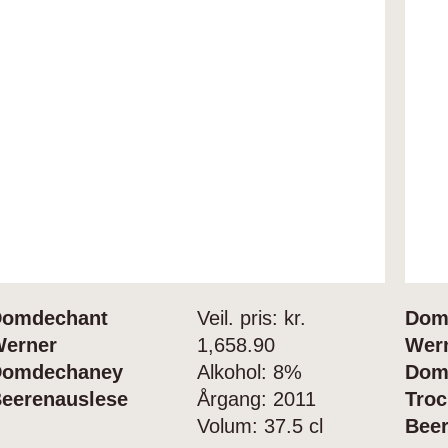
Domdechant
Veil. pris: kr.
Dom
erner
1,658.90
Wer
Domdechaney
Alkohol:
8%
Dom
eerenauslese
Årgang:
2011
Tro
Volum:
37.5 cl
Bee