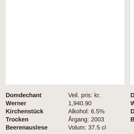
Domdechant
Veil. pris: kr.
Werner
1,940.90
W
Kirchenstück
Alkohol:
6.5%
Trocken
Årgang:
2003
B
Beerenauslese
Volum:
37.5 cl