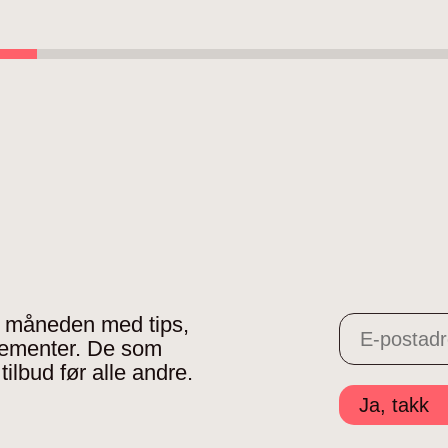
 i måneden med tips,
gementer. De som
tilbud før alle andre.
Ja, takk