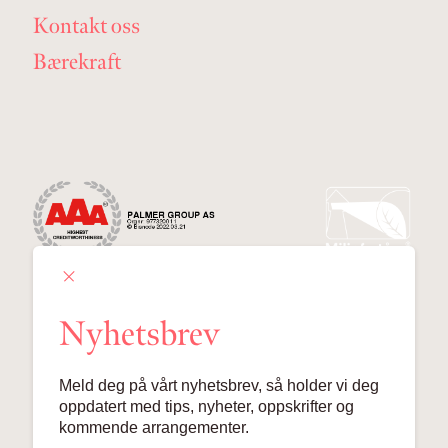
Kontakt oss
Bærekraft
Nyhetsbrev
Palmer Group AS
Meld deg på vårt nyhetsbrev, så holder vi deg
Lille Grensen 7, 0159 Oslo
oppdatert med tips, nyheter, oppskrifter og
kommende arrangementer.