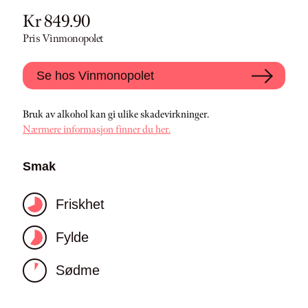
Kr 849.90
Pris Vinmonopolet
Se hos Vinmonopolet
Bruk av alkohol kan gi ulike skadevirkninger.
Nærmere informasjon finner du her.
Smak
Friskhet
Fylde
Sødme