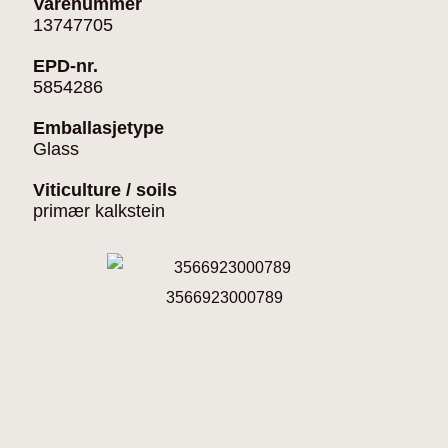
Varenummer
13747705
EPD-nr.
5854286
Emballasjetype
Glass
Viticulture / soils
primær kalkstein
3566923000789