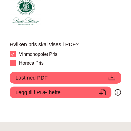
Hvilken pris skal vises i PDF?
Vinmonopolet Pris
Horeca Pris
Last ned PDF
Legg til i PDF-hefte