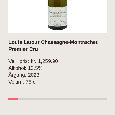
Louis Latour Chassagne-Montrachet
L
Premier Cru
V
Veil. pris: kr.
1,259.90
A
Alkohol:
13.5%
Å
Årgang:
2023
V
Volum:
75 cl